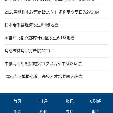
2026暑期档电影票房破15亿！邀你尽享夏日光影之约
日本岩手县近海发生6.1级地震
阿富汗北部兴都库什山区发生6.1级地震
乌总统称乌军打击俄军工厂
中俄两军组织实施第11次联合空中战略巡航
2026志愿填报必看！高校人才培养四大趋势
首页
时评
资讯
C财经
生活
视频
专栏
地方