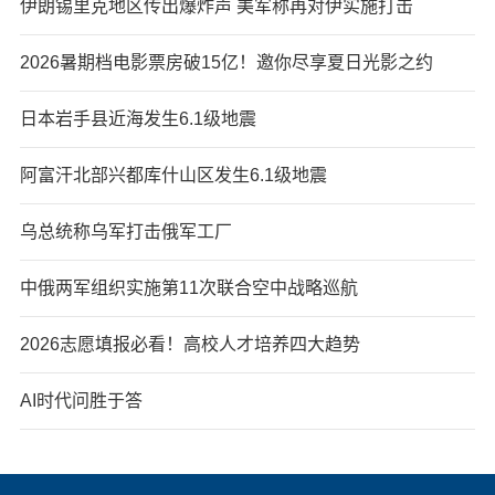
伊朗锡里克地区传出爆炸声 美军称再对伊实施打击
2026暑期档电影票房破15亿！邀你尽享夏日光影之约
日本岩手县近海发生6.1级地震
阿富汗北部兴都库什山区发生6.1级地震
乌总统称乌军打击俄军工厂
中俄两军组织实施第11次联合空中战略巡航
2026志愿填报必看！高校人才培养四大趋势
AI时代问胜于答