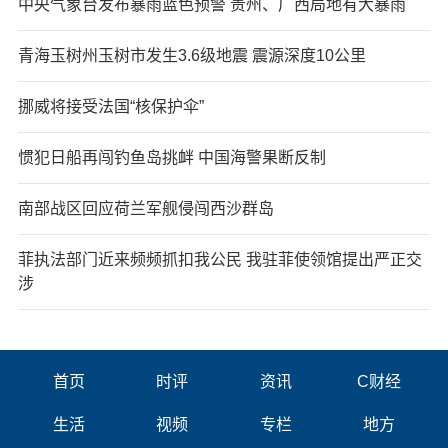
中央气象台发布暴雨蓝色预警 贵州、广西局地有大暴雨
青海玉树州玉树市发生3.6级地震 震源深度10公里
挪威将接受法国“核保护伞”
惯犯日船再闯钓鱼岛挑衅 中国海警果断反制
南部战区回应荷兰军舰侵闯西沙群岛
菲执法部门近来频频抓扣我公民 我驻菲使领馆提出严正交
涉
首页
时评
资讯
C财经
生活
视频
专栏
地方