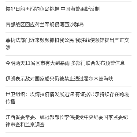
惯犯日船再闯钓鱼岛挑衅 中国海警果断反制
南部战区回应荷兰军舰侵闯西沙群岛
菲执法部门近来频频抓扣我公民 我驻菲使领馆提出严正交
涉
今明两天11省区市有大到暴雨 多部门联合发布预警信息
伊朗表示敌对国家船只仍被禁止通过霍尔木兹海峡
世卫组织：埃博拉疫情发展迅速 有证据显示持续存在跨境
传播
江西省委常委、统战部部长李伟接受中央纪委国家监委纪
律审查和监察调查