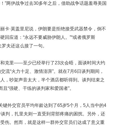
！”两伊战争过去30多年之后，借助战争话题羞辱美国
映
你
的
性
丽卡·莫盖里尼说，伊朗要是拒绝接受武器禁令，倒不
格
和
硬回应道：“永远不要威胁伊朗人。”“或者俄罗斯
智
夫罗夫还这么接了一句。
商
联
和克里——至少已经举行了23次会晤，面谈时间大约
合
国
交流“火力十足、激情澎湃”。就在7月6日谈判期间，
维
二人，吵架声音太大，半个酒店都听得到。谈判结束之
和
而且“强硬、干练的谈判家和爱国者”。
70
周
年
关键外交官员平均年龄达到了65岁5个月，5人当中的4
中
国
持谈判，扎里夫则一直受到背部疼痛的困扰。另外，还
维
指受伤。然而，就是这样一群外交官员们达成了意义重
和