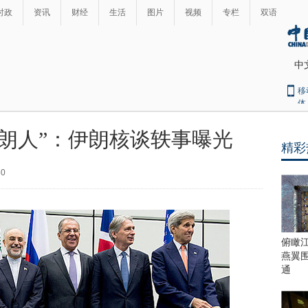
时政
资讯
财经
生活
图片
视频
专栏
双语
中
移
体
朗人”：伊朗核谈轶事曝光
精彩
最
热
50
新
世
界
闻
瞩
目
上
俯瞰
合
燕翼
青
通
岛
峰