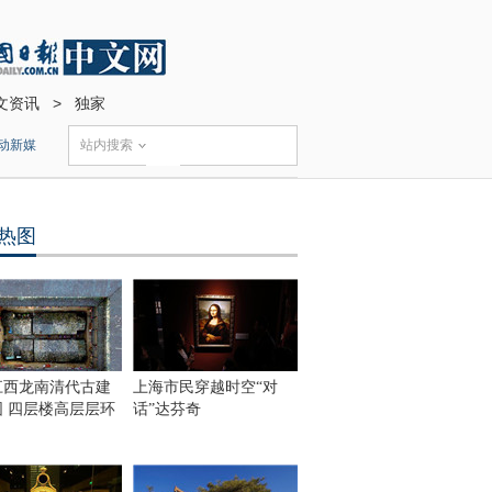
文资讯
>
独家
动新媒
站内搜索
热图
江西龙南清代古建
上海市民穿越时空“对
围 四层楼高层层环
话”达芬奇