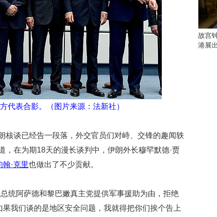
会
这
些
看
故宫
点
港展
别
错
过
研
究
方代表合影。（图片来源：法新社）
你
喜
欢
伊朗核谈已经告一段落，外交官员们对峙、交锋的趣闻轶
的
道，在为期18天的漫长谈判中，伊朗外长穆罕默德·贾
音
约翰·克里
也做出了不少贡献。
乐
类
型
亚总统阿萨德和黎巴嫩真主党提供军事援助为由，拒绝
可
以
如果我们谈的是地区安全问题，我就得把你们挨个告上
反