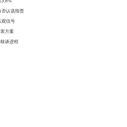
礼
.8%
因
力否认该指责
不
舍
乐观信号
女
儿
折衷方案
才
朗核谈进程
积
极
治
疗
报
告
显
示
20
年
我
国
专
利