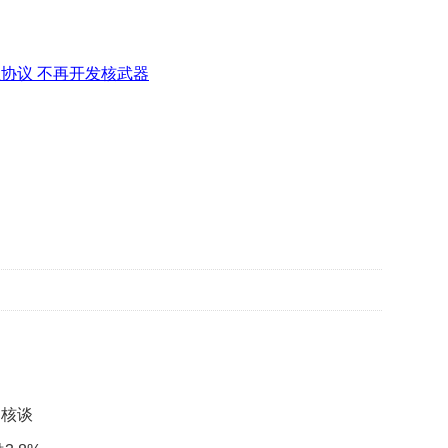
贡
献
获
赞
协议 不再开发核武器
英
国
女
子
的
抗
癌
奇
迹
曾
为
自
己
准
备
朗核谈
葬