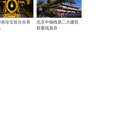
钟表珍宝首次在香
北京中轴线第二大建筑
出
群重现真容
！
：