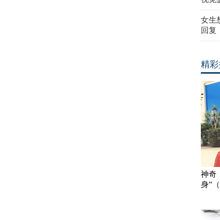
女生
回复
精彩
神奇
身”