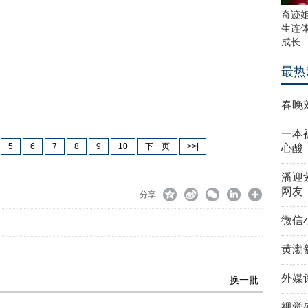
奇迹姐
生连
成长
最热
春晚
一本
5
6
7
8
9
10
下一页
>>|
心酸
潘迎
网友
分享
微信
黄渤
外媒
换一批
视觉