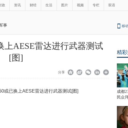
时政
资讯
财经
生活
图片
视频
专栏
双语
军事
移
已换上AESE雷达进行武器测试
精彩
[图]
分享
成都2
民众