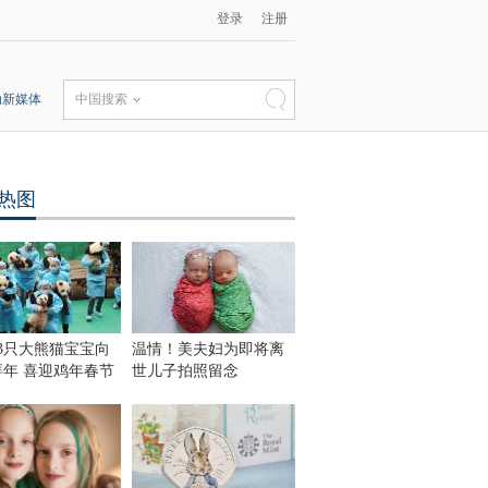
登录
注册
动新媒体
中国搜索
热图
3只大熊猫宝宝向
温情！美夫妇为即将离
拜年 喜迎鸡年春节
世儿子拍照留念