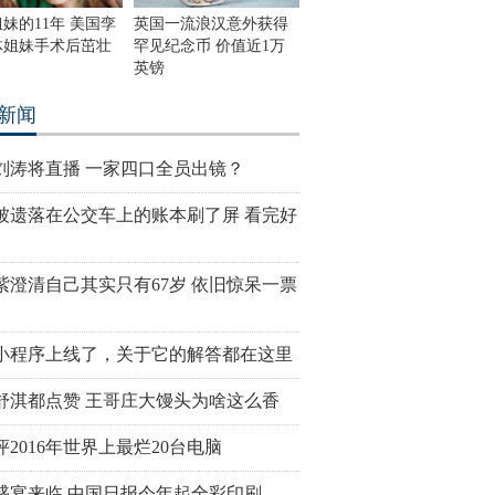
妹的11年 美国孪
英国一流浪汉意外获得
体姐妹手术后茁壮
罕见纪念币 价值近1万
英镑
新闻
刘涛将直播 一家四口全员出镜？
被遗落在公交车上的账本刷了屏 看完好
紫澄清自己其实只有67岁 依旧惊呆一票
小程序上线了，关于它的解答都在这里
舒淇都点赞 王哥庄大馒头为啥这么香
评2016年世界上最烂20台电脑
盛宴来临 中国日报今年起全彩印刷