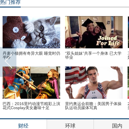
热门推荐
丹麦小猫拥有奇异大眼 睡觉时仍
“双头姐妹”共享一个身体 已大学
半睁
毕业
巴西：2016里约动漫节精彩上演
里约奥运会前瞻：美国男子体操
花式Cosplay美女趣味十足
队运动员媒体写真
财经
环球
国内