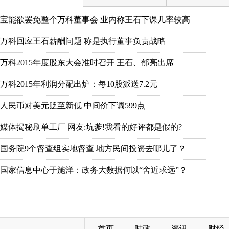
宝能欲罢免整个万科董事会 业内称王石下课几率较高
万科回应王石薪酬问题 称是执行董事负责战略
万科2015年度股东大会准时召开 王石、郁亮出席
万科2015年利润分配出炉：每10股派送7.2元
人民币对美元贬至新低 中间价下调599点
媒体揭秘刷单工厂 网友:坑爹!我看的好评都是假的?
国务院9个督查组实地督查 地方民间投资去哪儿了？
国家信息中心于施洋：政务大数据何以“舍近求远”？
首页
时政
资讯
财经