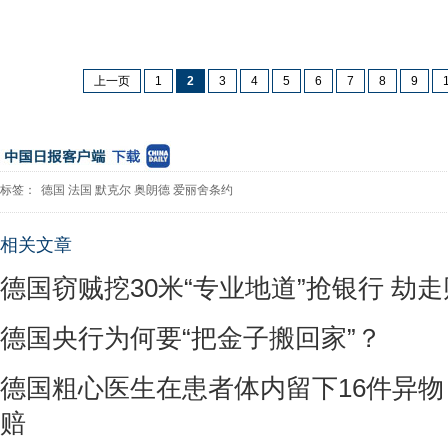
上一页
1
2
3
4
5
6
7
8
9
标签：
德国
法国
默克尔
奥朗德
爱丽舍条约
相关文章
德国窃贼挖30米“专业地道”抢银行 劫
德国央行为何要“把金子搬回家”？
德国粗心医生在患者体内留下16件异物
赔