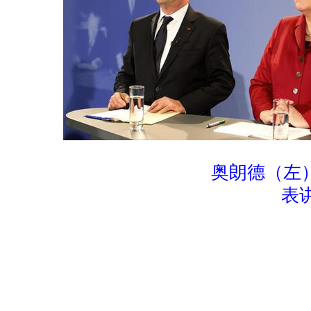
奥朗德（左
表