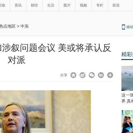
时政
资讯
财经
生活
图片
视频
专栏
双语
热点地区
>
中东
移
涉叙问题会议 美或将承认反
精彩
对派
分享
这一
界 真