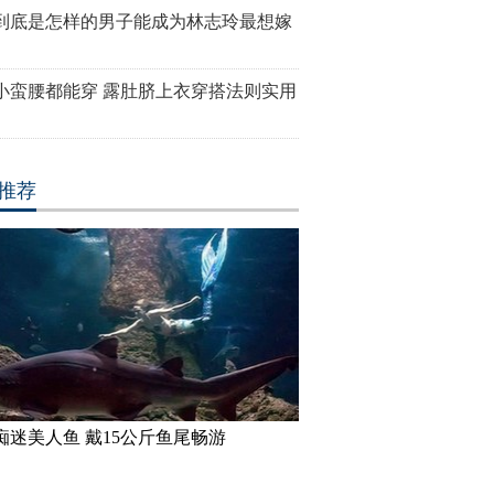
到底是怎样的男子能成为林志玲最想嫁
小蛮腰都能穿 露肚脐上衣穿搭法则实用
推荐
痴迷美人鱼 戴15公斤鱼尾畅游