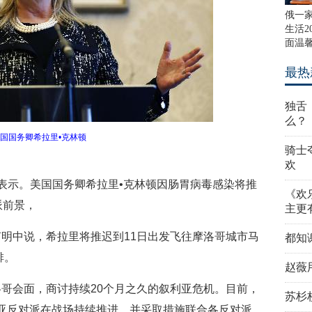
俄一
生活2
面温
最热
独舌
么？
国国务卿希拉里•克林顿
骑士
欢
表示。美国国务卿希拉里•克林顿因肠胃病毒感染将推
《欢
派前景，
主更
明中说，希拉里将推迟到11日出发飞往摩洛哥城市马
都知
排。
赵薇
哥会面，商讨持续20个月之久的叙利亚危机。目前，
苏杉
亚反对派在战场持续推进，并采取措施联合各反对派。