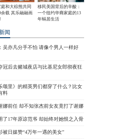
家庭和大棕熊共同
移民美国背后的辛酸：
0余载 其乐融融画
一个纽约华裔家庭的13
馨
年蜗居生活
新闻
：吴亦凡分手不怕 请像个男人一样好
夺冠后去赌城夜店与比基尼女郎彻夜狂
乐颂里》的精英男们都穿了什么？比女
有料
谢娜前任 却不知张杰前女友竟打了谢娜
用了17年原谅范爷 却始终对她恨之入骨
杉被日媒赞“4万年一遇的美女”