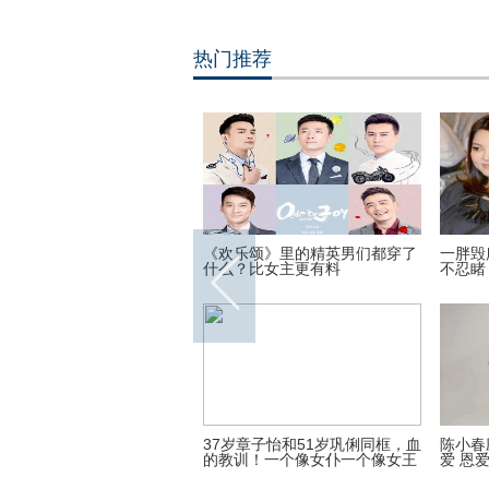
热门推荐
大女艺术家巧手制作“拇指
《欢乐颂》里的精英男们都穿了
一胖毁
什么？比女主更有料
不忍睹
连续3年无缘欧战，球迷选
37岁章子怡和51岁巩俐同框，血
陈小春
季最差5人，谁是第一垃
的教训！一个像女仆一个像女王
爱 恩