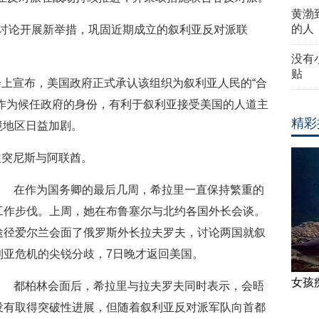
黄渤
的人
将讨论开展新举措，巩固近期成立的叙利亚反对派联
没有
贴
上宣布，美国政府正式承认该组织为叙利亚人民的“合
作为候任政府的身份，有利于叙利亚接受美国的人道主
精彩
境地区日益加剧。
往突尼斯与阿联酋。
在作为国务卿的最后几周，希拉里一直保持繁重的
工作步伐。上周，她在布鲁塞尔与北约各国外长会谈。
途径爱尔兰会面了俄罗斯外长拉夫罗夫，讨论两国就叙
利亚危机的尖锐分歧，7日晚才返回美国。
女孩
都柏林会面后，希拉里与拉夫罗夫同时表示，会晤
没有取得突破性进展，但随着叙利亚反对派军队向首都