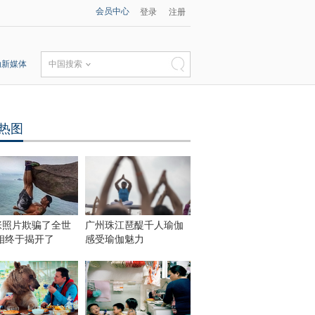
会员中心
登录
注册
动新媒体
中国搜索
热图
张照片欺骗了全世
广州珠江琶醍千人瑜伽
相终于揭开了
感受瑜伽魅力