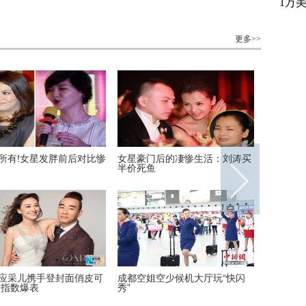
1万
更多>>
所有!女星发胖前后对比惨
女星豪门后的凄惨生活：刘涛买
赵本山徒
半价死鱼
个比一个
应采儿携手登封面俏皮可
成都空姐空少候机大厅玩“快闪
他除了上
爱指数爆表
秀”
寸步难行