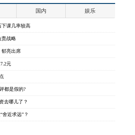
国内
娱乐
石下课几率较高
负责战略
、郁亮出席
.2元
点
评都是假的?
投资去哪儿了？
“舍近求远”？