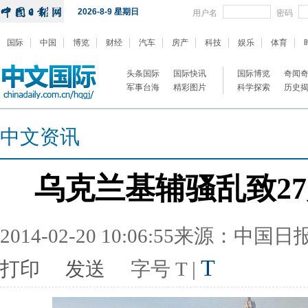
2026-8-9 星期日
用户名
密码
国际
中国
博览
财经
汽车
房产
科技
娱乐
体育
头条国际
国际快讯
国际博览
奇闻
军事台海
精彩图片
科学探索
历史
中文资讯
乌克兰基辅骚乱致2
2014-02-20 10:06:55来源：中国
T
打印
发送
字号
T
|