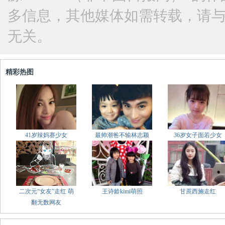
多信息，其他媒体如需转载，请
无关。
精彩热图
41岁辣妈赛少女
最帅潮爸不输林志颖
36岁女子面若少女
二次元“女友”走红 萌
王诗龄kimi萌照
甘蔗西施走红
翻无数网友