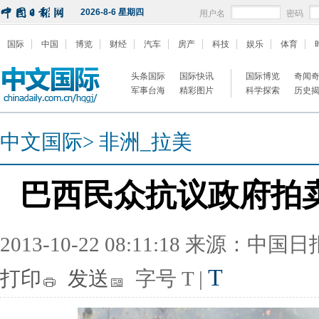
2026-8-6 星期四
用户名
密码
国际
中国
博览
财经
汽车
房产
科技
娱乐
体育
头条国际
国际快讯
国际博览
奇闻
军事台海
精彩图片
科学探索
历史
中文国际
>
非洲_拉美
巴西民众抗议政府拍
2013-10-22 08:11:18 来源：中国
T
打印
发送
字号
T
|