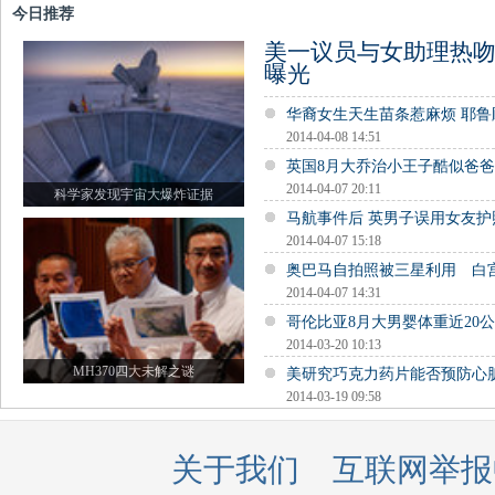
今日推荐
美一议员与女助理热吻
曝光
华裔女生天生苗条惹麻烦 耶
2014-04-08 14:51
英国8月大乔治小王子酷似爸
2014-04-07 20:11
科学家发现宇宙大爆炸证据
马航事件后 英男子误用女友
2014-04-07 15:18
奥巴马自拍照被三星利用 白
2014-04-07 14:31
哥伦比亚8月大男婴体重近20公
2014-03-20 10:13
MH370四大未解之谜
美研究巧克力药片能否预防心
2014-03-19 09:58
关于我们
互联网举报