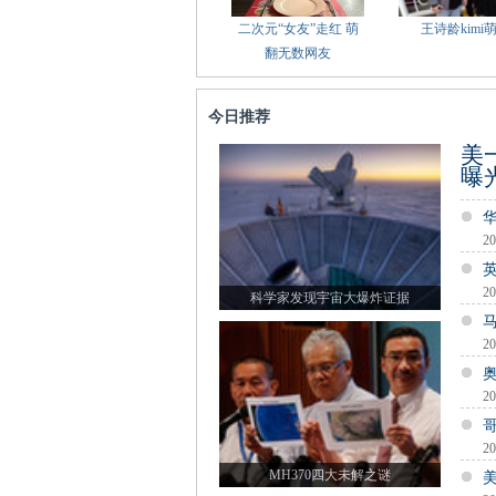
二次元“女友”走红 萌
王诗龄kimi
翻无数网友
今日推荐
美
曝
20
20
科学家发现宇宙大爆炸证据
20
20
20
MH370四大未解之谜