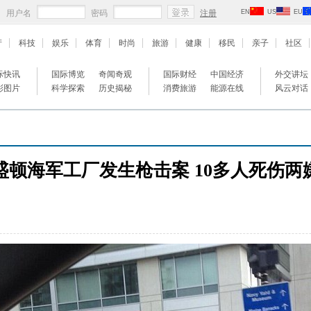
用户名
密码
注册
EN
US
EU
产
科技
娱乐
体育
时尚
旅游
健康
移民
亲子
社区
际快讯
国际博览
奇闻奇观
国际财经
中国经济
外交讲坛
彩图片
科学探索
历史揭秘
消费旅游
能源在线
风云对话
盛顿海军工厂发生枪击案 10多人死伤两