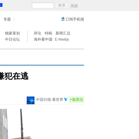
高级
专题
订阅手机报
独家策划
评论
特稿
新闻汇总
中日论坛
海外看中国
E-Weekly
嫌犯在逃
中国日报-看世界
+
加关注