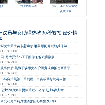
萌照
甘蔗西施走红
贵阳一小区水管爆裂
一夜成冰瀑
一议员与女助理热吻30秒被拍 婚外情
光
华裔女生天生苗条惹麻烦 耶鲁顾问竟威胁其停学
14-04-08 14:51
英国8月大乔治小王子酷似爸爸威廉翻版
14-04-07 20:11
马航事件后 英男子误用女友护照竟成功抵达西班牙
14-04-07 15:18
奥巴马自拍照被三星利用 白宫或禁总统再自拍
14-04-07 14:31
哥伦比亚8月大男婴体重近20公斤 赶上6岁儿童
14-03-20 10:13
美研究巧克力药片能否预防心脏病及中风