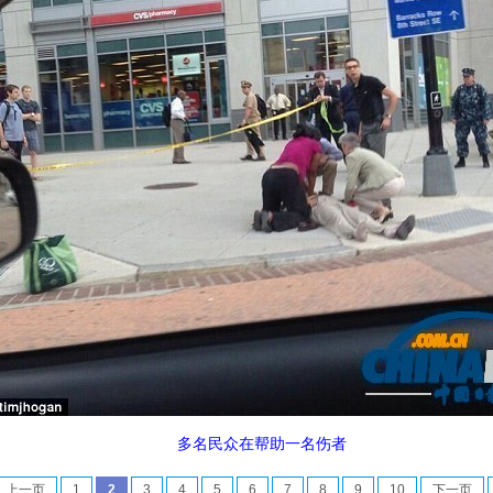
多名民众在帮助一名伤者
上一页
1
2
3
4
5
6
7
8
9
10
下一页