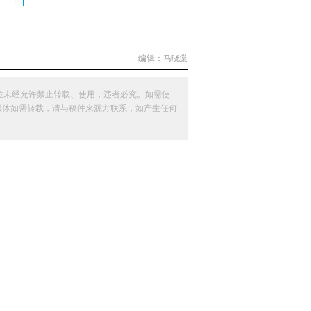
编辑：马晓棠
位未经允许禁止转载、使用，违者必究。如需使
其他媒体如需转载，请与稿件来源方联系，如产生任何