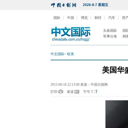
2026-8-7 星期五
国际
中国
博览
财经
汽车
房
头条国际
国
军事台海
精
中文国际
>
欧美
美国华
2013-09-16 22:13:00 来源：中国日报网
T
打印
发送
字号
T
|