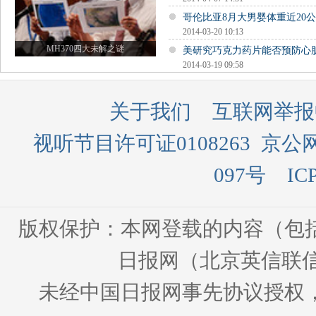
哥伦比亚8月大男婴体重近20公
2014-03-20 10:13
MH370四大未解之谜
美研究巧克力药片能否预防心
2014-03-19 09:58
关于我们
互联网举报
视听节目许可证0108263
京公网
097号
IC
版权保护：本网登载的内容（包
日报网（北京英信联信
未经中国日报网事先协议授权