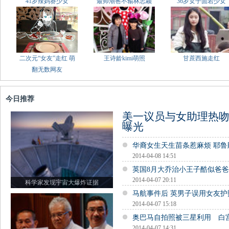
41岁辣妈赛少女
最帅潮爸不输林志颖
36岁女子面若少女
二次元“女友”走红 萌
王诗龄kimi萌照
甘蔗西施走红
翻无数网友
今日推荐
美一议员与女助理热吻
曝光
华裔女生天生苗条惹麻烦 耶
2014-04-08 14:51
英国8月大乔治小王子酷似爸
2014-04-07 20:11
科学家发现宇宙大爆炸证据
马航事件后 英男子误用女友
2014-04-07 15:18
奥巴马自拍照被三星利用 白
2014-04-07 14:31