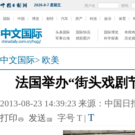
2026-8-7 星期五
用户名
密码
国际
中国
博览
财经
汽车
房产
科技
娱乐
体育
头条国际
国际快讯
国际博览
奇闻
军事台海
精彩图片
科学探索
历史
中文国际
>
欧美
法国举办“街头戏剧
2013-08-23 14:39:23 来源：中国
T
打印
发送
字号
T
|