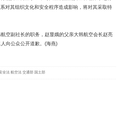
映
体系对其组织文化和安全程序造成影响，将对其采取特
你
的
性
格
航空副社长的职务，赵显娥的父亲大韩航空会长赵亮
和
人向公众公开道歉。(海燕)
智
商
联
合
安全法
航空法
交通部
国土部
国
维
和
70
周
年
中
国
维
和