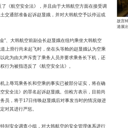
会
反了《航空安全法》，并且由于大韩航空方面在接受调
这
些
国土交通部准备起诉赵显娥，并对大韩航空予以停运或
看
故宫
点
港展
别
错
金”、大韩航空前副会长赵显娥在纽约乘坐大韩航空
过
在跑道上滑行尚未起飞时，坐在头等舱的赵显娥认为空乘
研
，以此为由大声斥责了乘务人员并要求乘务长下机，还
究
越权行为被指违反了《航空安全法》。
你
喜
欢
上辱骂乘务长和空乘的事实已被部分证实，将在确
的
音
航空安全法》的罪名起诉赵显娥。但检方表示，目前尚
乐
务员，将于17日传唤赵显娥后对事发当时的情况做进
类
规定对其进行严惩。
型
可
以
别安全调查小组，对大韩航空的安全管理体系进行
反