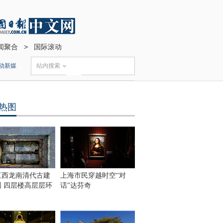
闻聚合
>
国际滚动
动新媒
站内搜索
热图
江西龙南清代古建
上海市民穿越时空“对
围 四层楼高层层环
话”达芬奇