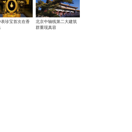
钟表珍宝首次在香
北京中轴线第二大建筑
出
群重现真容
！
：