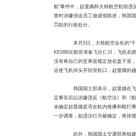
航”事件中，赵显娥和大韩航空机组违
查时涉嫌强迫员工做虚假陈述，韩国
罚款的行政处分。
本月5日，大韩航空会长的“千
KE086次航班准备飞往仁川，飞机
没有将自己的坚果按规定放在盘子里
迫使飞机掉头开回登机口，赵显娥的
韩国国土部表示，赵显娥在飞机
定事实后以涉嫌违反《航空法》和《
未确定赵显娥是否在机内推搡和殴打乘
一步调查，如违法行为被确定，将按
此外，韩国国土交通部将组建特