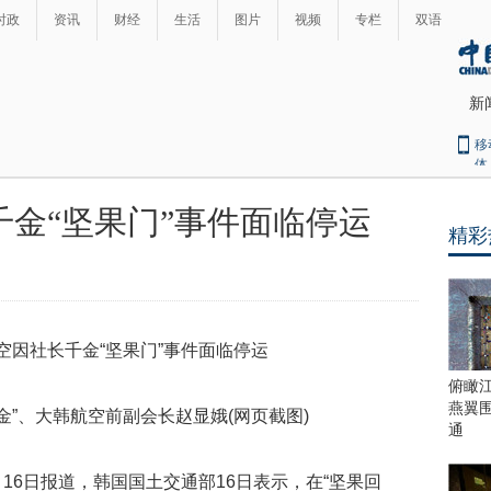
时政
资讯
财经
生活
图片
视频
专栏
双语
新
移
体
金“坚果门”事件面临停运
精彩
最
热
新
世
界
闻
瞩
目
上
俯瞰
合
燕翼
金”、大韩航空前副会长赵显娥(网页截图)
青
通
岛
峰
6日报道，韩国国土交通部16日表示，在“坚果回