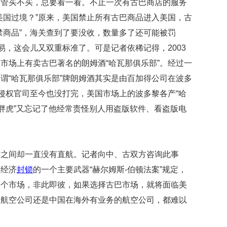
礼
不管买不买，总要看一看。不止一次有古巴商店的服务
因
美国过境？”原来，美国禁止所有古巴商品进入美国，古
不
禁商品”，海关查到了要没收，数量多了还可能被罚
舍
女
易，这会儿又双重标准了。可是记者依稀记得，2003
儿
市场上有卖古巴著名的朗姆酒“哈瓦那俱乐部”。经过一
才
积
谓“哈瓦那俱乐部”牌朗姆酒其实是由百加得公司在波多
极
标侵权官司至今也没打完，美国市场上的波多黎各产“哈
治
疗
“胖虎”又忘记了他经常责怪别人用盗版软件、看盗版电
报
告
显
古之间却一直没有直航。记者向中、古双方咨询此事
示
巴经济
封锁
的一个主要武器“赫尔姆斯-伯顿法案”规定，
20
年
一个市场，非此即彼，如果选择古巴市场，就将面临美
我
的航空公司还是中国在海外有业务的航空公司，都难以
国
专
利