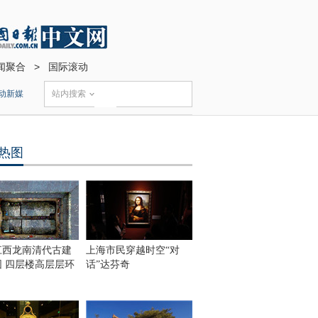
闻聚合
>
国际滚动
动新媒
站内搜索
热图
江西龙南清代古建
上海市民穿越时空“对
围 四层楼高层层环
话”达芬奇