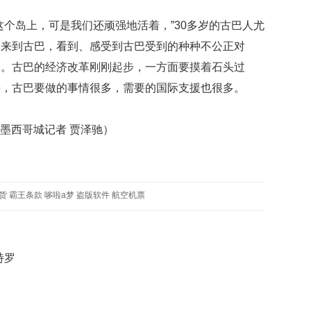
数
量
这个岛上，可是我们还顽强地活着，”30多岁的古巴人尤
稳
。来到古巴，看到、感受到古巴受到的种种不公正对
定
了。古巴的经济改革刚刚起步，一方面要摸着石头过
专
利
平，古巴要做的事情很多，需要的国际支援也很多。
水
平
不
驻墨西哥城记者 贾泽驰）
断
提
升
货
霸王条款
哆啦a梦
盗版软件
航空机票
法
国
研
究
圈
特罗
养
海
豚