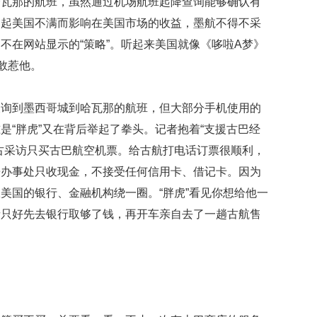
哈瓦那的航班，虽然通过机场航班起降查询能够确认有
贡
献
引起美国不满而影响在美国市场的收益，墨航不得不采
获
不在网站显示的“策略”。听起来美国就像《哆啦A梦》
赞
敢惹他。
英
国
查询到墨西哥城到哈瓦那的航班，但大部分手机使用的
女
子
是“胖虎”又在背后举起了拳头。记者抱着“支援古巴经
的
古采访只买古巴航空机票。给古航打电话订票很顺利，
抗
癌
哥办事处只收现金，不接受任何信用卡、借记卡。因为
奇
美国的银行、金融机构绕一圈。“胖虎”看见你想给他一
迹
者只好先去银行取够了钱，再开车亲自去了一趟古航售
曾
为
自
己
准
备
葬