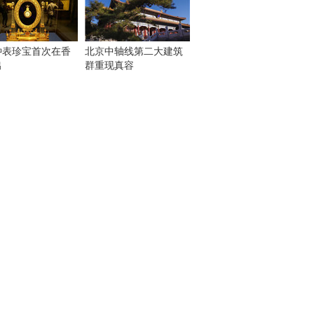
钟表珍宝首次在香
北京中轴线第二大建筑
出
群重现真容
！
：