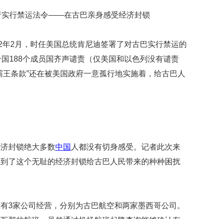
映
行实行禁运法令——在古巴亲身感受经济封锁
你
的
性
62年2月，时任美国总统肯尼迪签署了对古巴实行禁运的
格
合国188个成员国齐声谴责（仅美国和以色列没有谴责
和
智
霸王条款”还在被美国政府一意孤行地实施着，给古巴人
商
联
合
国
维
和
经济封锁绝大多数
中国
人都没有切身感受。记者此次来
70
受到了这个无耻的经济封锁给古巴人民带来的种种困扰
周
年
中
国
维
有3家公司经营，分别为古巴航空和两家墨西哥公司。
和