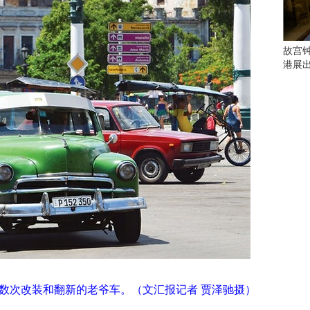
会
这
些
看
故宫
点
港展
别
错
过
研
究
你
喜
欢
的
音
乐
类
型
可
数次改装和翻新的老爷车。（文汇报记者 贾泽驰摄）
以
反