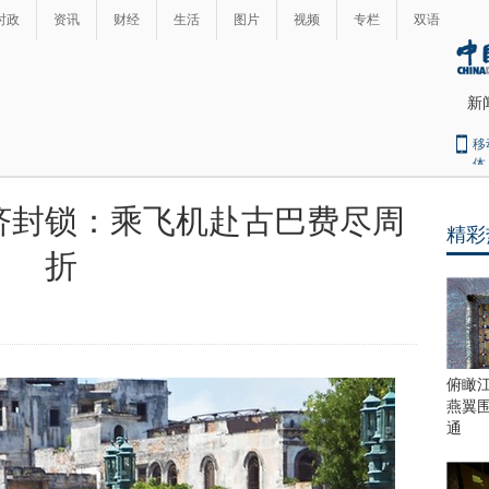
时政
资讯
财经
生活
图片
视频
专栏
双语
新
移
体
济封锁：乘飞机赴古巴费尽周
精彩
最
折
热
新
世
界
闻
瞩
目
上
俯瞰
合
燕翼
青
通
岛
峰