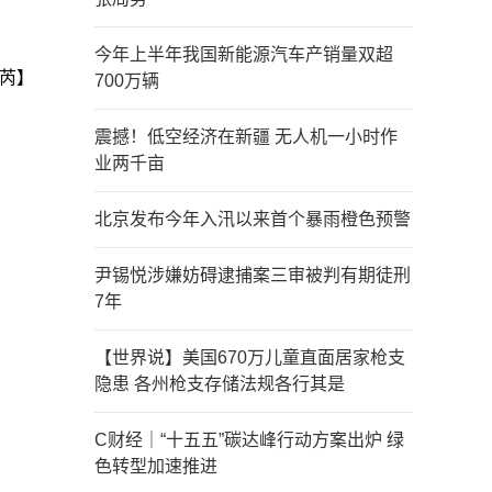
今年上半年我国新能源汽车产销量双超
芮】
700万辆
震撼！低空经济在新疆 无人机一小时作
业两千亩
北京发布今年入汛以来首个暴雨橙色预警
尹锡悦涉嫌妨碍逮捕案三审被判有期徒刑
7年
【世界说】美国670万儿童直面居家枪支
隐患 各州枪支存储法规各行其是
C财经｜“十五五”碳达峰行动方案出炉 绿
色转型加速推进