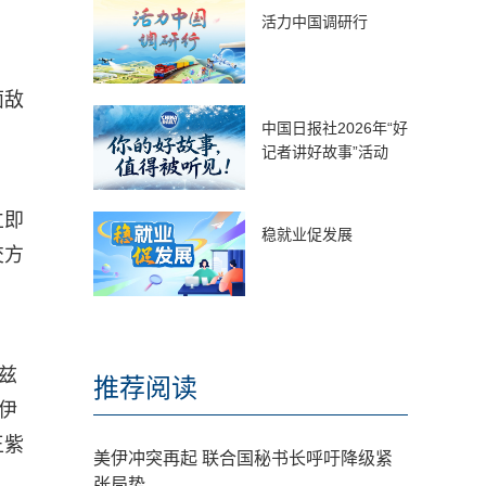
活力中国调研行
面敌
中国日报社2026年“好
记者讲好故事”活动
立即
稳就业促发展
交方
兹
推荐阅读
伊
王紫
美伊冲突再起 联合国秘书长呼吁降级紧
张局势