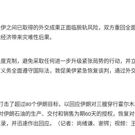
美伊之间已取得的外交成果正面临脱轨风险，双方重回全
球经济带来灾难性后果。
限度克制，避免采取任何进一步升级紧张局势的行动，并
有义务全面遵守国际法，敦促美伊紧急恢复谈判，通过外
打击了超过80个伊朗目标，以回应伊朗对三艘穿行霍尔木
对伊朗石油的生产、交付和销售为期60天的授权，恢复对
忘录，并迅速作出回应。（记者：尚绪谦、谢锷；视频：