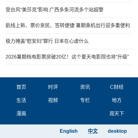
受台风“美莎克”影响 广西多条河流多个站超警
航线上新、票价亲民、签转便捷 暑期乘机出行迎多重便利
极力掩盖“慰安妇”罪行 日本在心虚什么
2026暑期档电影票房破20亿！这个夏天电影院也将“升级”
首页
时评
资讯
C财经
生活
视频
专栏
地方
漫画
观天下
English
中文
desktop