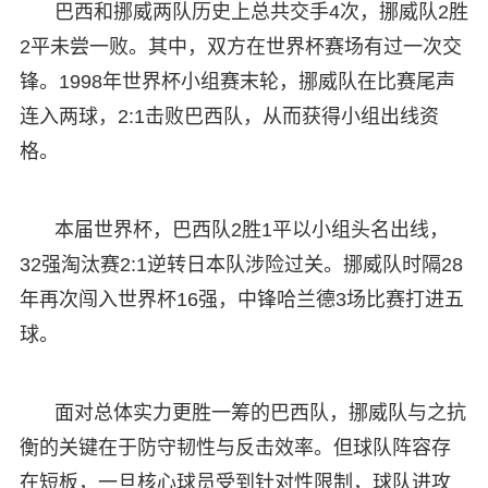
巴西和挪威两队历史上总共交手4次，挪威队2胜
2平未尝一败。其中，双方在世界杯赛场有过一次交
锋。1998年世界杯小组赛末轮，挪威队在比赛尾声
连入两球，2:1击败巴西队，从而获得小组出线资
格。
本届世界杯，巴西队2胜1平以小组头名出线，
32强淘汰赛2:1逆转日本队涉险过关。挪威队时隔28
年再次闯入世界杯16强，中锋哈兰德3场比赛打进五
球。
面对总体实力更胜一筹的巴西队，挪威队与之抗
衡的关键在于防守韧性与反击效率。但球队阵容存
在短板，一旦核心球员受到针对性限制，球队进攻