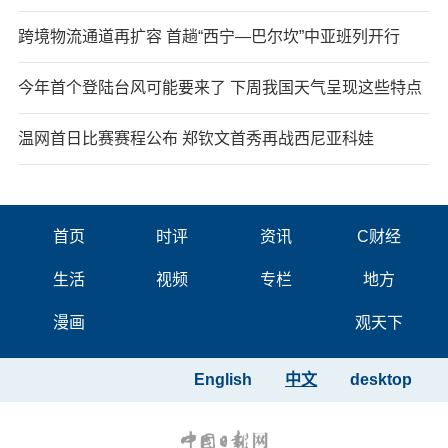
跨境物流通道再扩容 首趟“西宁—巴尔坎”中亚班列开行
今年首个登陆台风可能要来了 下周我国天气呈现这些特点
温网首日比赛赛程公布 郑钦文首秀再战西尼亚科娃
首页
时评
资讯
C财经
生活
视频
专栏
地方
漫画
观天下
English
中文
desktop