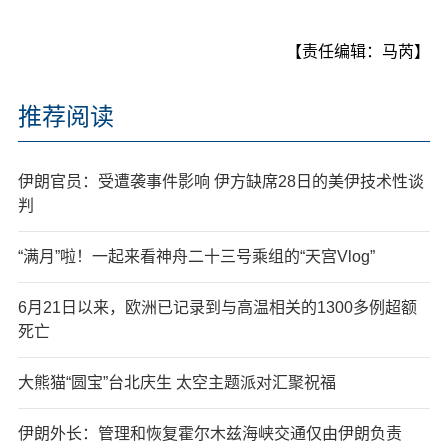
【责任编辑：马芮】
推荐阅读
伊朗官员：受遭袭事件影响 伊方缺席28日的美伊技术性谈
判
“满月”啦！一起来看神舟二十三号乘组的“天宫Vlog”
6月21日以来，欧洲已记录到与高温相关的1300多例超额
死亡
大熊猫“圆宝”台北庆生 太空主题派对汇聚祝福
伊朗外长：管理和恢复霍尔木兹海峡交通仅由伊朗负责