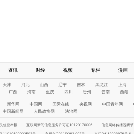
资讯
财经
视频
专栏
漫画
天津
河北
山西
辽宁
吉林
黑龙江
上海
广西
海南
重庆
四川
贵州
云南
西藏
新华网
中国网
国际在线
央视网
中国青年网
中国新闻网
人民政协网
法治网
良信息举报
互联网新闻信息服务许可证10120170006
信息网络传播视听节目
11010502032503号
京网文[2011]0283-097号
京ICP备13028878号-6