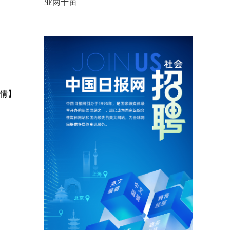
业两千亩
倩】