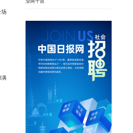
业两千亩
全场
和满