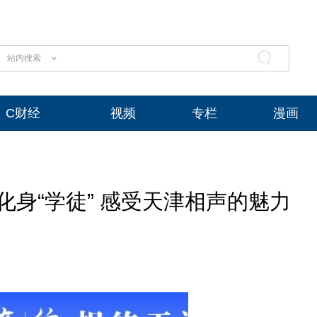
站内搜索
C财经
视频
专栏
漫画
身“学徒” 感受天津相声的魅力