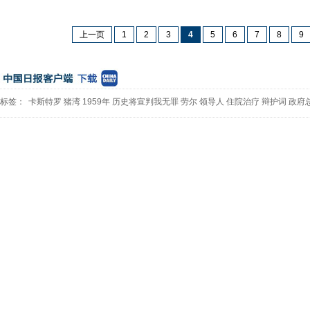
上一页
1
2
3
4
5
6
7
8
9
标签：
卡斯特罗
猪湾
1959年
历史将宣判我无罪
劳尔
领导人
住院治疗
辩护词
政府