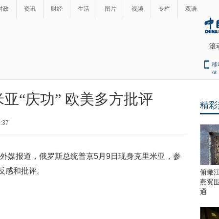
时政
资讯
财经
生活
图片
视频
专栏
双语
滚
移
体
亚“庆功” 欧美多方批评
精彩
最
热
1:37
新
世
界
闻
瞩
据外媒报道，俄罗斯总统普京5月9日现身克里米亚，参
目
上
的反感和批评。
俯瞰
合
燕翼
青
通
岛
峰