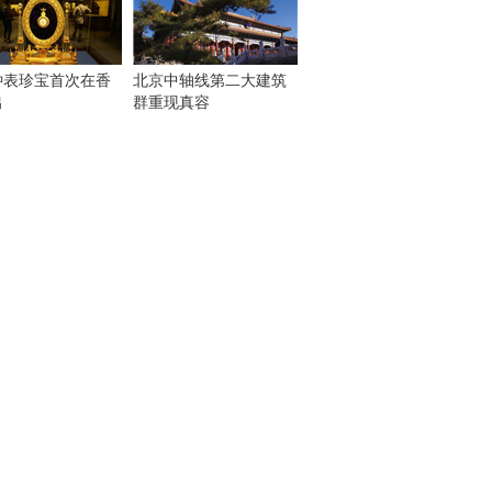
钟表珍宝首次在香
北京中轴线第二大建筑
出
群重现真容
！
：