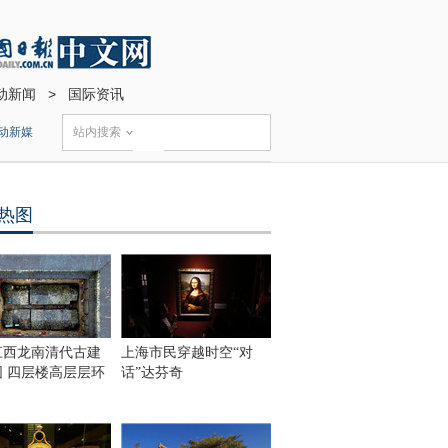
动新闻
>
国际资讯
动新媒
站内搜索
热图
江西龙南清代古建
上海市民穿越时空“对
围 四层楼高层层环
话”达芬奇