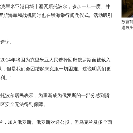
会
达克里米亚港口城市塞瓦斯托波尔，参加一年一度、并
这
些
俄罗斯海军和战机同时也在黑海举行阅兵仪式。活动吸引
看
故宫
点
港展
别
错
次造访。
过
研
2014年将因为克里米亚人民选择回归俄罗斯而被载入
究
做，但是我们会团结起来克服一切困难。这说明我们更
你
喜
利。”
欢
的
音
斯托波尔居民表示，为重新成为俄罗斯的一部分感到骄
乐
社区安全无法得到保障。
类
型
可
兰，加入俄罗斯。俄罗斯欢迎公投，但乌克兰及多个西
以
反