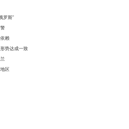
贡
献
获
俄罗斯"
赞
预警
英
互依赖
国
女
张形势达成一致
子
的
克兰
抗
癌
克地区
奇
迹
曾
为
自
己
准
备
葬