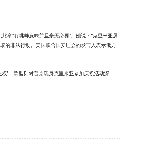
映
你
的
性
格
此举“有挑衅意味并且毫无必要”。她说：“克里米亚属
和
采取的非法行动。美国联合国安理会的发言人表示俄方
智
商
。
联
合
主权”。欧盟则对普京现身克里米亚参加庆祝活动深
国
维
和
70
周
年
中
国
维
和