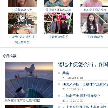
41岁辣妈赛少女
最帅潮爸不输林志颖
36岁女子面若少女
二次元“女友”走红 萌
王诗龄kimi萌照
甘蔗西施走红
翻无数网友
今日推荐
随地小便怎么罚，各
共赢
2015-02-03 11:01
法国米卢斯：全裸才能观看的
2014-10-30 04:19
占地老不走 国外都咋整？
科学家发现宇宙大爆炸证据
2014-10-21 03:59
史上最全迪拜王族成员生活照