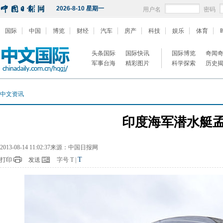
2026-8-10 星期一
用户名
密码
国际
中国
博览
财经
汽车
房产
科技
娱乐
体育
头条国际
国际快讯
国际博览
奇闻
军事台海
精彩图片
科学探索
历史
中文资讯
印度海军潜水艇孟
2013-08-14 11:02:37来源：中国日报网
T
打印
发送
字号
T
|