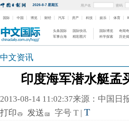
2026-8-7 星期五
用户名
密码
国际
中国
博览
财经
汽车
房产
科技
娱乐
体育
头条国际
国际快讯
国际博览
奇闻
军事台海
精彩图片
科学探索
历史
中文资讯
印度海军潜水艇孟买
2013-08-14 11:02:37来源：中国
T
打印
发送
字号
T
|