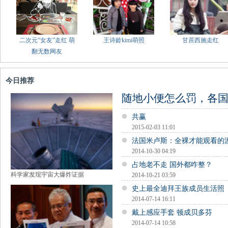
二次元“女友”走红 萌
王诗龄kimi萌照
甘蔗西施走红
翻无数网友
今日推荐
随地小便怎么罚，各
共赢
2015-02-03 11:01
法国米卢斯：全裸才能观看的
2014-10-30 04:19
占地老不走 国外都咋整？
科学家发现宇宙大爆炸证据
2014-10-21 03:59
史上最全迪拜王族成员生活照
2014-07-14 16:11
戴上感应手套 顿成贝多芬
2014-07-14 10:58