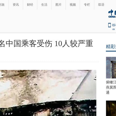
时政
资讯
财经
生活
图片
视频
专栏
双语
移
体
名中国乘客受伤 10人较严重
精彩
最
热
新
世
界
闻
瞩
目
上
俯瞰
合
燕翼
青
通
岛
峰
会
这