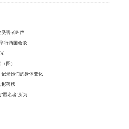
你
的
性
格
和
智
性受害者叫声
商
日举行两国会谈
联
曝光
合
国
侣（图）
维
 记录她们的身体变化
和
70
玄彬落榜
周
年
“匿名者”所为
中
国
维
和
贡
献