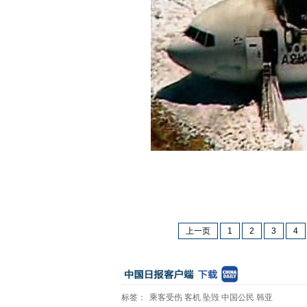
上一页
1
2
3
4
标签：
乘客受伤
客机
坠毁
中国公民
韩亚