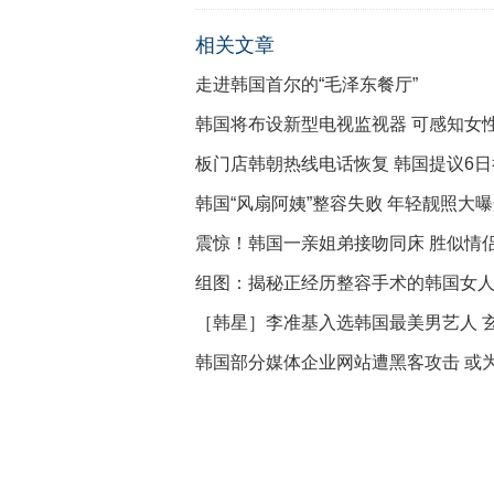
相关文章
走进韩国首尔的“毛泽东餐厅”
韩国将布设新型电视监视器 可感知女
板门店韩朝热线电话恢复 韩国提议6
韩国“风扇阿姨”整容失败 年轻靓照大
震惊！韩国一亲姐弟接吻同床 胜似情
组图：揭秘正经历整容手术的韩国女人
［韩星］李准基入选韩国最美男艺人 
韩国部分媒体企业网站遭黑客攻击 或为