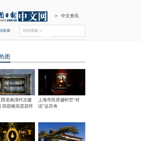
>
中文资讯
动新媒
站内搜索
热图
江西龙南清代古建
上海市民穿越时空“对
围 四层楼高层层环
话”达芬奇