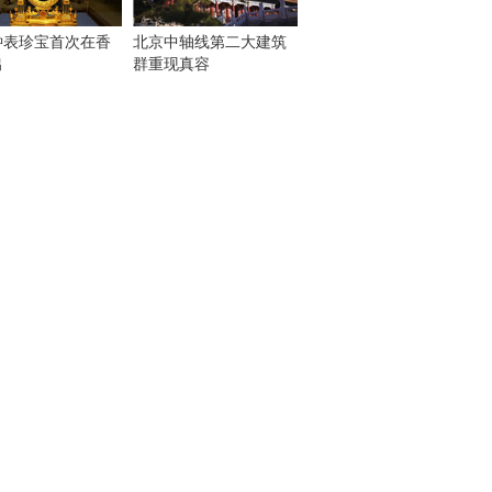
钟表珍宝首次在香
北京中轴线第二大建筑
出
群重现真容
！
：