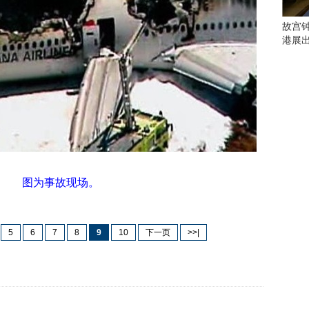
些
看
故宫
点
港展
别
错
过
研
究
你
喜
欢
的
图为事故现场。
音
乐
类
5
6
7
8
9
10
下一页
>>|
型
可
以
反
映