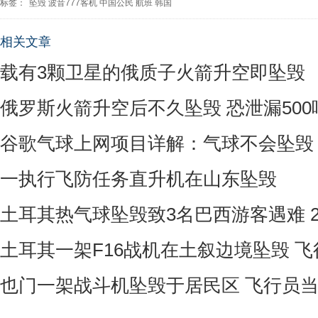
标签：
坠毁
波音777客机
中国公民
航班
韩国
相关文章
载有3颗卫星的俄质子火箭升空即坠毁
俄罗斯火箭升空后不久坠毁 恐泄漏50
谷歌气球上网项目详解：气球不会坠毁
一执行飞防任务直升机在山东坠毁
土耳其热气球坠毁致3名巴西游客遇难 
土耳其一架F16战机在土叙边境坠毁 
也门一架战斗机坠毁于居民区 飞行员