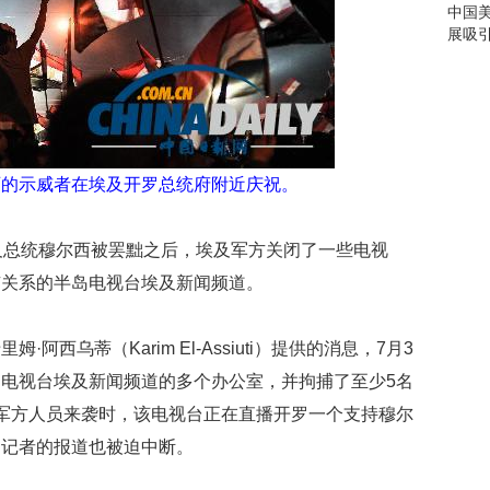
金
中国
原
展吸
封
不
动
归
还
拒
西的示威者在埃及开罗总统府附近庆祝。
收
酬
谢
及总统穆尔西被罢黜之后，埃及军方关闭了一些电视
金
有关系的半岛电视台埃及新闻频道。
交
通
阿西乌蒂（Karim El-Assiuti）提供的消息，7月3
部
回
电视台埃及新闻频道的多个办公室，并拘捕了至少5名
应
军方人员来袭时，该电视台正在直播开罗一个支持穆尔
共
享
，记者的报道也被迫中断。
单
车