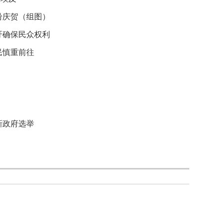
16
亿
纷庆贺（组图）
元
吁确保民众权利
支
持
民慎重前往
京
津
冀
等
13
省
份
新政府选举
治
霾
交
通
部:
中
国
将
不