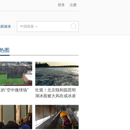
登录
注册
动新媒体
中国搜索
热图
的“空中微球场”
壮观！北京颐和园昆明
湖冰面被大风吹成冰凌
：