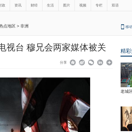
时政
资讯
财经
生活
图片
视频
专栏
双语
热点地区
>
非洲
移
电视台 穆兄会两家媒体被关
精彩
最
热
分享
新
贵
州
闻
福
泉
好
老城区
司
机
捡
万
元
现