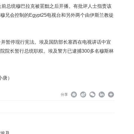
押
埃及前总统穆巴拉克被罢黜之后开播。有批评人士指责该
金
兄会控制的Egypt25电视台和另外两个由伊斯兰教徒
难
退
将
保
台并暂停现行宪法。埃及国防部长塞西在电视讲话中宣
护
消
院院长暂行总统职权。埃及警方已逮捕300多名穆斯林
费
者
利
益
小唐）
中
央
分享
财
政
今
年
安
排
离埃及