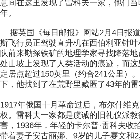
意间在这里发现了雷科夫一家，他们当
年。
据英国《每日邮报》网站2月4日报
斯飞行员正驾驶直升机在西伯利亚针叶
队前来勘探铁矿的地理学家寻找降落地
处山坡上发现了人类活动的痕迹，而这
定居点超过150英里（约合241公里）
下，他找到了在荒野里藏匿了43年的
1917年俄国十月革命过后，布尔什维
权。雷科夫一家都是虔诚的旧礼仪派教
害，1936年，年轻的卡尔普·雷科夫
带着妻子安古丽娜、9岁的儿子赛文和