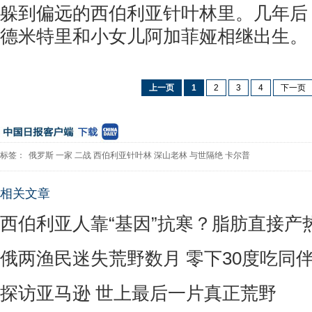
躲到偏远的西伯利亚针叶林里。几年后
德米特里和小女儿阿加菲娅相继出生
上一页
1
2
3
4
下一页
标签：
俄罗斯
一家
二战
西伯利亚针叶林
深山老林
与世隔绝
卡尔普
相关文章
西伯利亚人靠“基因”抗寒？脂肪直接产
俄两渔民迷失荒野数月 零下30度吃同
探访亚马逊 世上最后一片真正荒野