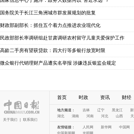
国家信息中心于施洋：政务大数据何以“舍近求远”？
国务院关于长江三角洲城市群发展规划的批复
财政部副部长：抓住五个着力点推进农业现代化
民政部部长率调研组赴甘肃调研农村留守儿童关爱保护工作
高龄二手房有望获贷款：四大行等多银行放宽时限
微众银行代销理财产品遭实名举报 涉嫌违反银监会规定
首页
时政
资讯
财经
地方频道：
吉林
辽宁
黑龙江
新
湖北
湖南
河南
河北
山西
天
关于我们
|
联系我们
友情链接：
人民网
新华网
中国网
中国新闻网
光明网