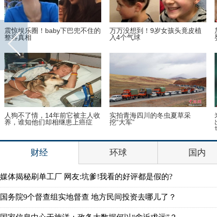
惊娱乐圈！baby下巴兜不住的
万万没想到！9岁女孩头竟皮植
加拿
容真相
入4个气球
婴儿
狗不了情，14年前它被主人收
实拍青海四川的冬虫夏草采
米兰
，谁知他们却相继患上癌症
挖“大军”
出本
圾？
财经
环球
国内
媒体揭秘刷单工厂 网友:坑爹!我看的好评都是假的?
国务院9个督查组实地督查 地方民间投资去哪儿了？