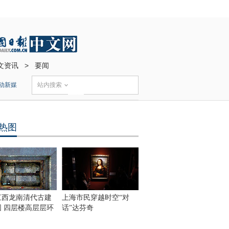
文资讯
>
要闻
动新媒
站内搜索
热图
江西龙南清代古建
上海市民穿越时空“对
围 四层楼高层层环
话”达芬奇