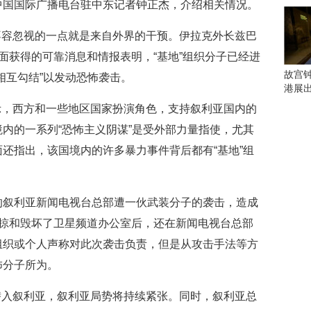
中国国际广播电台驻中东记者钟正杰，介绍相关情况。
峰
会
不容忽视的一点就是来自外界的干预。伊拉克外长兹巴
这
些
面获得的可靠消息和情报表明，“基地”组织分子已经进
看
故宫
相互勾结”以发动恐怖袭击。
点
港展
别
示，西方和一些地区国家扮演角色，支持叙利亚国内的
错
过
内的一系列“恐怖主义阴谋”是受外部力量指使，尤其
还指出，该国境内的许多暴力事件背后都有“基地”组
研
究
你
喜
的叙利亚新闻电视台总部遭一伙武装分子的袭击，造成
欢
抢掠和毁坏了卫星频道办公室后，还在新闻电视台总部
的
组织或个人声称对此次袭击负责，但是从攻击手法等方
音
乐
怖分子所为。
类
型
潜入叙利亚，叙利亚局势将持续紧张。同时，叙利亚总
可