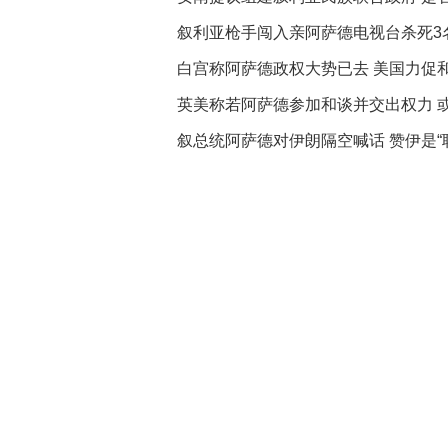
叙利亚枪手闯入亲阿萨德电视台杀死3
白宫称阿萨德政权大势已去 美国力促
英美称若阿萨德参加和谈并交出权力 或
叙总统阿萨德对伊朗隔空喊话 赞伊是“