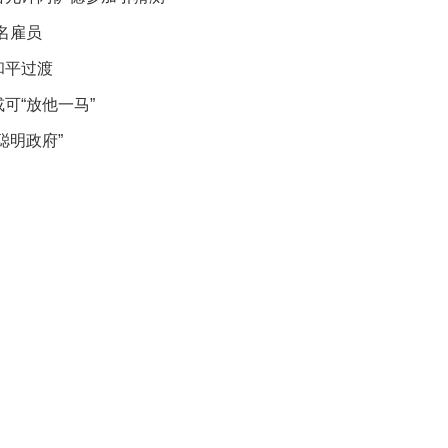
葬
名雇员
礼
因
和平过渡
不
舍
可“放他一马”
女
聪明政府”
儿
才
积
极
治
疗
报
告
显
示
20
年
我
国