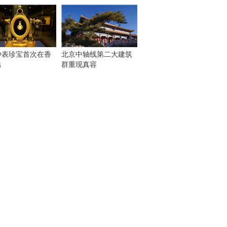
钟表珍宝首次在香
北京中轴线第二大建筑
出
群重现真容
！
：