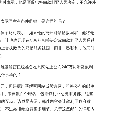
访时表示，他是否辞职将由叙利亚人民决定，不允许外
以
反
映
你
日表示同意有条件辞职，是这样的吗？
的
性
媒体采访时表示，如果他的离开能够拯救国家，他将毫
格
和
出，让他离开现在职务的相关决定应由叙利亚人民通过
智
他上台执政为的只是服务祖国，而非一己私利，他同时
商
政。
联
合
维基解密已经准备在其网站上公布240万封涉及叙利
国
是什么样的？
维
和
公开，但是据维基解密网站成员透露，即将公布的邮件
70
周
2年3月，来自数百个域名，包括叙利亚总统事务部。这些
年
间的互动。该成员表示，邮件内容会让叙利亚政府难
中
国
堪，不过她拒绝透露更多细节。关于这些邮件的详细内