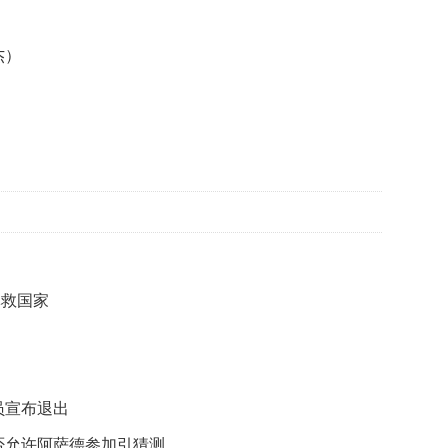
维
和
贡
杰）
献
获
赞
英
国
女
子
的
抗
癌
奇
拯救国家
迹
曾
为
自
己
员宣布退出
准
备
否允许阿萨德参加引猜测