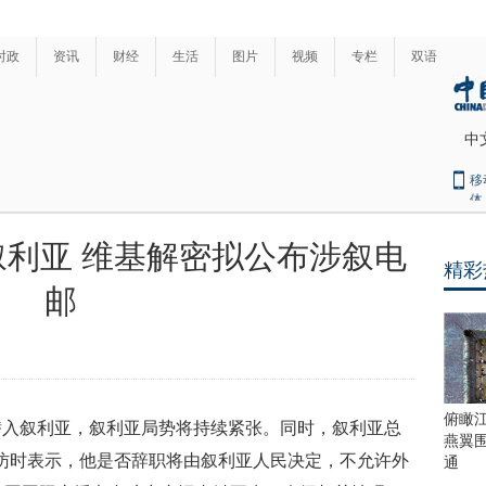
时政
资讯
财经
生活
图片
视频
专栏
双语
中
移
体
利亚 维基解密拟公布涉叙电
精彩
最
邮
热
新
世
界
闻
瞩
目
上
俯瞰
潜入叙利亚，叙利亚局势将持续紧张。同时，叙利亚总
合
燕翼
青
访时表示，他是否辞职将由叙利亚人民决定，不允许外
通
岛