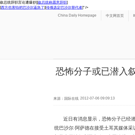
叙总统辞职言论遭爆炒][
叙总统称愿意辞职
]
[
西方也害怕把巴沙尔逼急了
][
传俄选定巴沙尔替代者
]" />
China Daily Homepage
中文网首页
恐怖分子或已潜入叙
2012-07-06 09:09:13
来源：国际在线
近日有消息显示，恐怖分子已经
统巴沙尔·阿萨德在接受土耳其媒体采