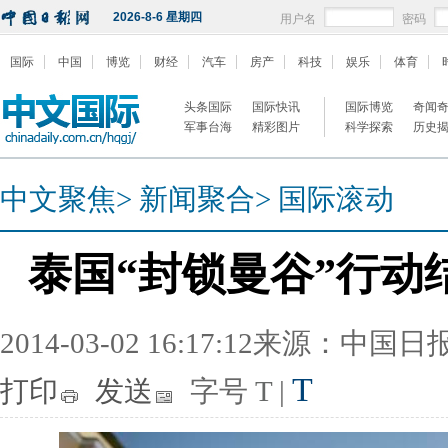
2026-8-6 星期四
用户名
密码
国际
中国
博览
财经
汽车
房产
科技
娱乐
体育
头条国际
国际快讯
国际博览
奇闻
军事台海
精彩图片
科学探索
历史
中文聚焦
>
新闻聚合
>
国际滚动
泰国“封锁曼谷”行动
2014-03-02 16:17:12来源：中国
T
打印
发送
字号
T
|