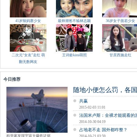
41岁辣妈赛少女
最帅潮爸不输林志颖
36岁女子面若少女
二次元“女友”走红 萌
王诗龄kimi萌照
甘蔗西施走红
翻无数网友
今日推荐
随地小便怎么罚，各
共赢
2015-02-03 11:01
法国米卢斯：全裸才能观看的
2014-10-30 04:19
占地老不走 国外都咋整？
科学家发现宇宙大爆炸证据
2014-10-21 03:59