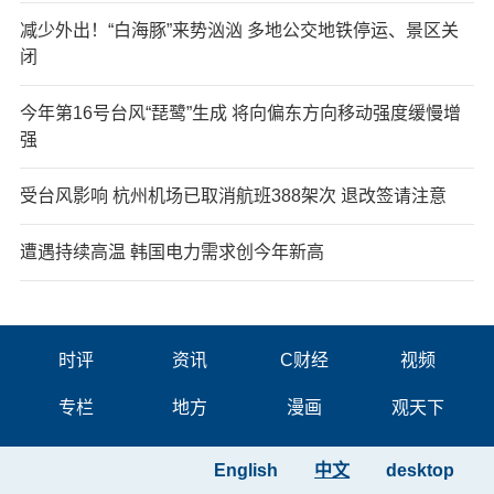
减少外出！“白海豚”来势汹汹 多地公交地铁停运、景区关
闭
今年第16号台风“琵鹭”生成 将向偏东方向移动强度缓慢增
强
受台风影响 杭州机场已取消航班388架次 退改签请注意
遭遇持续高温 韩国电力需求创今年新高
时评
资讯
C财经
视频
专栏
地方
漫画
观天下
English
中文
desktop