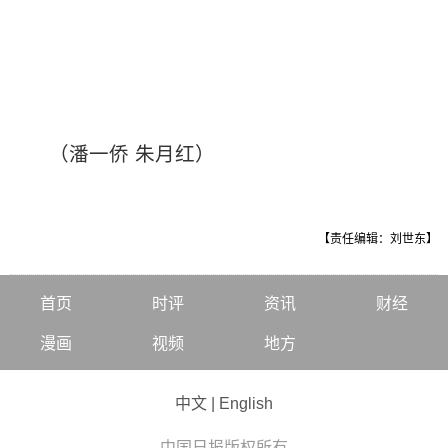
（潘一侨 朱月红）
【责任编辑：刘世东】
首页
时评
资讯
财经
漫画
视频
地方
中文
|
English
中国日报版权所有