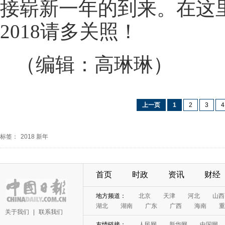
接崭新一年的到来。在这里
2018请多关照！
（编辑：高琳琳）
上一页
1
2
3
4
标签：
2018
新年
首页
时政
资讯
财经
地方频道：
北京
天津
河北
山西
湖北
湖南
广东
广西
海南
重
关于我们
|
联系我们
友情链接：
人民网
新华网
中国网