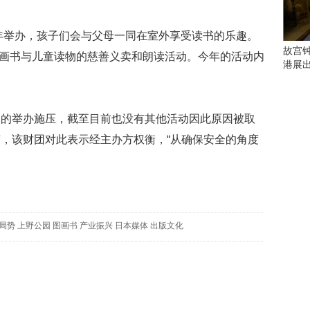
会
这
些
年举办，孩子们会与父母一同在室外享受读书的乐趣。
看
故宫
本图画书与儿童读物的慈善义卖和朗读活动。今年的活动内
点
港展
别
错
过
举办施压，截至目前也没有其他活动因此原因被取
研
，该财团对此表示经主办方权衡，“从确保安全的角度
究
你
喜
欢
的
音
局势
上野公园
图画书
产业振兴
日本媒体
出版文化
乐
类
型
可
以
反