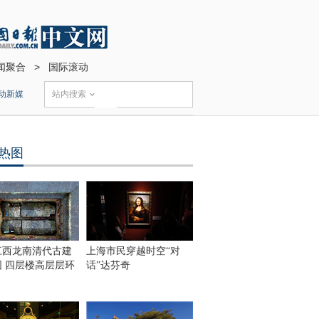
闻聚合
>
国际滚动
动新媒
站内搜索
热图
江西龙南清代古建
上海市民穿越时空“对
围 四层楼高层层环
话”达芬奇