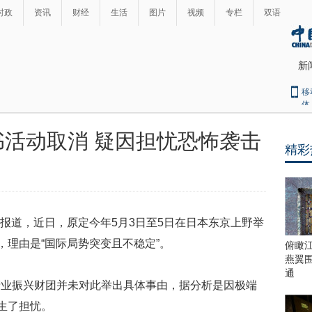
时政
资讯
财经
生活
图片
视频
专栏
双语
新
移
体
活动取消 疑因担忧恐怖袭击
精彩
最
热
新
世
界
闻
瞩
报道，近日，原定今年5月3日至5日在日本东京上野举
目
上
，理由是“国际局势突变且不稳定”。
俯瞰
合
燕翼
青
通
振兴财团并未对此举出具体事由，据分析是因极端
岛
峰
生了担忧。