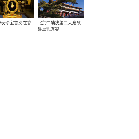
钟表珍宝首次在香
北京中轴线第二大建筑
出
群重现真容
！
：