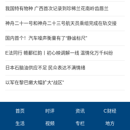
我国特有物种 广西首次记录到珍稀兰花南岭齿唇兰
神舟二十一号和神舟二十三号航天员乘组完成在轨交接
国内首个！汽车噪声衡量有了“静谧标尺”
E法同行 赣鄱红韵丨初心映调解一线 温情化万千纠纷
日本石脑油供应不足 民众表达不满情绪
以军在黎巴嫩大幅扩大“战区”
首页
时评
资讯
C财经
生活
视频
专栏
地方