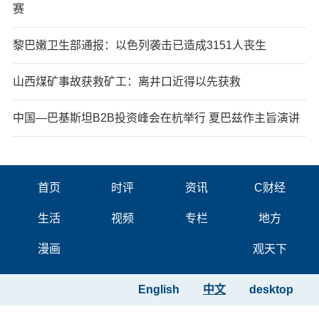
赛
黎巴嫩卫生部通报：以色列袭击已造成3151人丧生
山西煤矿事故获救矿工：离井口近得以先获救
中国—巴基斯坦B2B投资峰会在杭举行 夏巴兹作主旨演讲
首页
时评
资讯
C财经
生活
视频
专栏
地方
漫画
观天下
English
中文
desktop