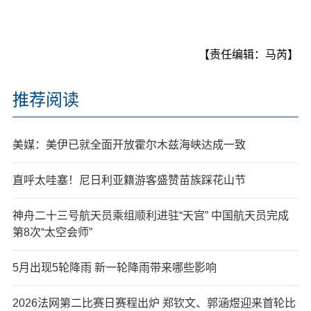
【责任编辑：马芮】
推荐阅读
美媒：美伊已就全面开放霍尔木兹海峡达成一致
直呼太哇塞！尼日利亚籍游客盛赞苗族踩花山节
神舟二十三号航天员乘组顺利进驻“天宫” 中国航天员完成
第8次“太空会师”
5月出现5轮降雨 新一轮降雨带来哪些影响
2026法网第二比赛日赛程出炉 郑钦文、郭涵煜迎来首轮比