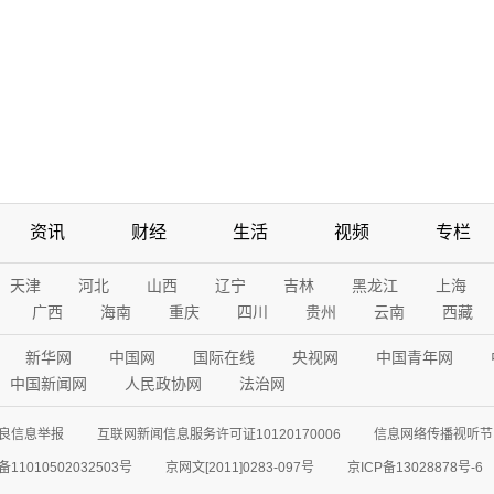
资讯
财经
生活
视频
专栏
天津
河北
山西
辽宁
吉林
黑龙江
上海
广西
海南
重庆
四川
贵州
云南
西藏
新华网
中国网
国际在线
央视网
中国青年网
中国新闻网
人民政协网
法治网
良信息举报
互联网新闻信息服务许可证10120170006
信息网络传播视听节目
11010502032503号
京网文[2011]0283-097号
京ICP备13028878号-6