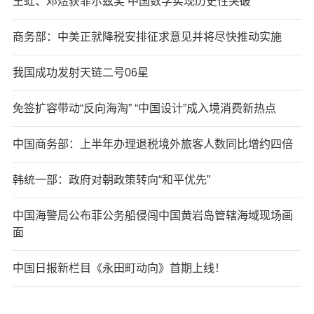
王虹、邓煜获菲尔兹奖 中国数学实现历史性突破
商务部：中美正就降税安排征求意见并将尽快推动实施
我国成功发射天链二号06星
免签扩容带动“反向海淘” “中国设计”成入境消费新热点
中国商务部：上半年办理退税境外旅客人数同比增约四倍
韩统一部：政府对朝政策转向“和平优先”
中国海警局公布菲公务船侵闯中国黄岩岛管辖海域现场画
面
中国日报新栏目《永田町动向》首期上线！