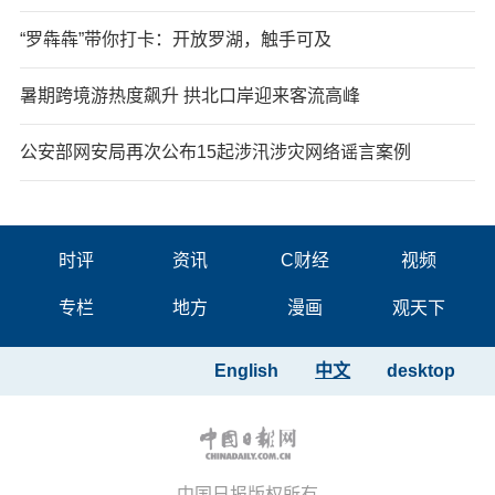
“罗犇犇”带你打卡：开放罗湖，触手可及
暑期跨境游热度飙升 拱北口岸迎来客流高峰
公安部网安局再次公布15起涉汛涉灾网络谣言案例
时评
资讯
C财经
视频
专栏
地方
漫画
观天下
English
中文
desktop
中国日报版权所有