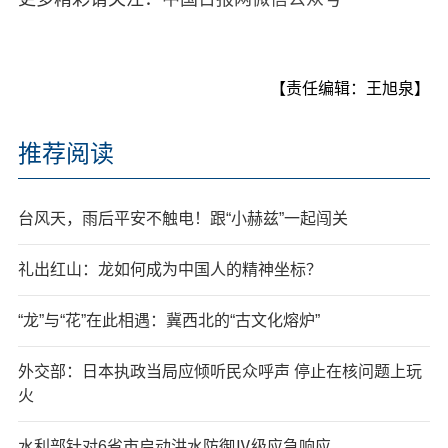
【责任编辑：王旭泉】
推荐阅读
台风天，雨后平安不触电！跟“小赫兹”一起闯关
礼出红山：龙如何成为中国人的精神坐标？
“龙”与“花”在此相遇：冀西北的“古文化熔炉”
外交部：日本执政当局应倾听民众呼声 停止在核问题上玩
火
水利部针对6省市启动洪水防御Ⅳ级应急响应