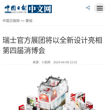
中国日报网
>>
要闻
瑞士官方展团将以全新设计亮相
第四届消博会
来源：人民网 2024-04-09 22:01