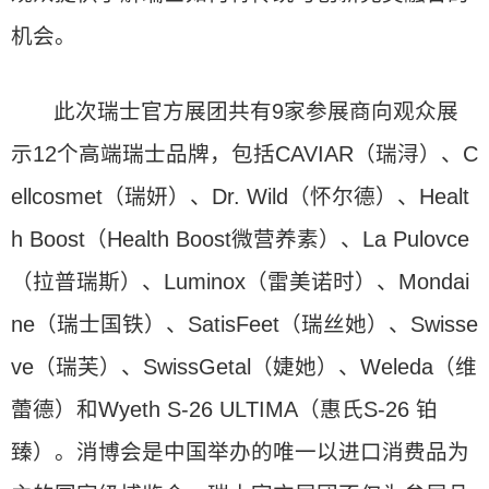
机会。
此次瑞士官方展团共有9家参展商向观众展
示12个高端瑞士品牌，包括CAVIAR（瑞浔）、C
ellcosmet（瑞妍）、Dr. Wild（怀尔德）、Healt
h Boost（Health Boost微营养素）、La Pulovce
（拉普瑞斯）、Luminox（雷美诺时）、Mondai
ne（瑞士国铁）、SatisFeet（瑞丝她）、Swisse
ve（瑞芙）、SwissGetal（婕她）、Weleda（维
蕾德）和Wyeth S-26 ULTIMA（惠氏S-26 铂
臻）。消博会是中国举办的唯一以进口消费品为