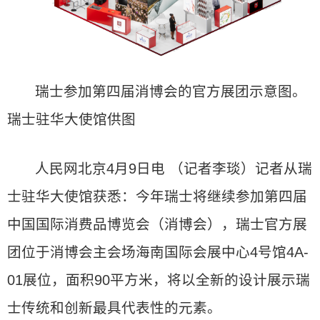
瑞士参加第四届消博会的官方展团示意图。
瑞士驻华大使馆供图
人民网北京4月9日电 （记者李琰）记者从瑞
士驻华大使馆获悉：今年瑞士将继续参加第四届
中国国际消费品博览会（消博会），瑞士官方展
团位于消博会主会场海南国际会展中心4号馆4A-
01展位，面积90平方米，将以全新的设计展示瑞
士传统和创新最具代表性的元素。