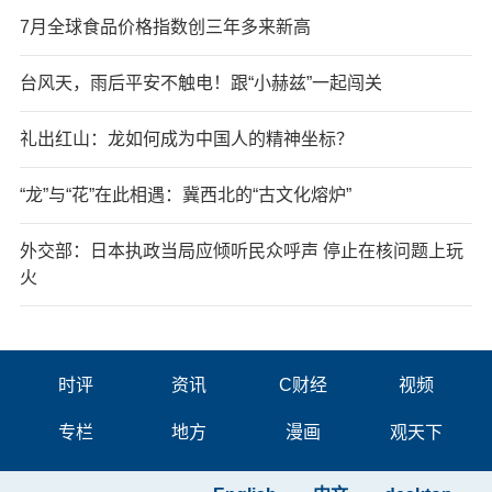
7月全球食品价格指数创三年多来新高
台风天，雨后平安不触电！跟“小赫兹”一起闯关
礼出红山：龙如何成为中国人的精神坐标？
“龙”与“花”在此相遇：冀西北的“古文化熔炉”
外交部：日本执政当局应倾听民众呼声 停止在核问题上玩
火
时评
资讯
C财经
视频
专栏
地方
漫画
观天下