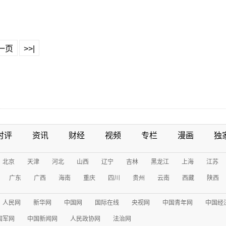
一页
>>|
时评
资讯
财经
视频
专栏
漫画
独
北京
天津
河北
山西
辽宁
吉林
黑龙江
上海
江苏
广东
广西
海南
重庆
四川
贵州
云南
西藏
陕西
人民网
新华网
中国网
国际在线
央视网
中国青年网
中国经
国军网
中国新闻网
人民政协网
法治网