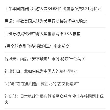
上半年国内居民出游人次34.63亿 出游总花费3.21万亿元
民调：半数美国人认为美军行动将破坏中东稳定
西班牙称捣毁地中海大型偷渡网络 78人被捕
7月全球食品价格指数创三年多来新高
台风天，雨后平安不触电！跟“小赫兹”一起闯关
礼出红山：龙如何成为中国人的精神坐标？
“龙”与“花”在此相遇：冀西北的“古文化熔炉”
外交部：日本执政当局应倾听民众呼声 停止在核问题上玩
火