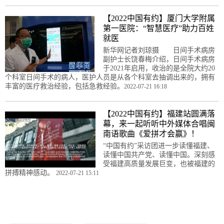
【2022中国有约】厦门大学附属
第一医院：“智慧医疗”助力百姓
就医
新华网记者刘琼摄 日间手术病房
副护士长饶春梅介绍，日间手术病房
于2021年启用，收治的是全院大约20
个科室日间手术的病人，医护人员是从各个科室去抽调出来的，拥有
丰富的医疗救治经验，包括急救经验。
2022-07-21 16:18
【2022中国有约】福建站圆满落
幕，来一起听听中外媒体合唱闽
南语歌曲《爱拼才会赢》！
“中国有约”采访团进一步读懂福建、
读懂中国共产党、读懂中国。深刻感
受福建高质量发展巨变，也被福建的
拼搏精神感动。
2022-07-21 15:11