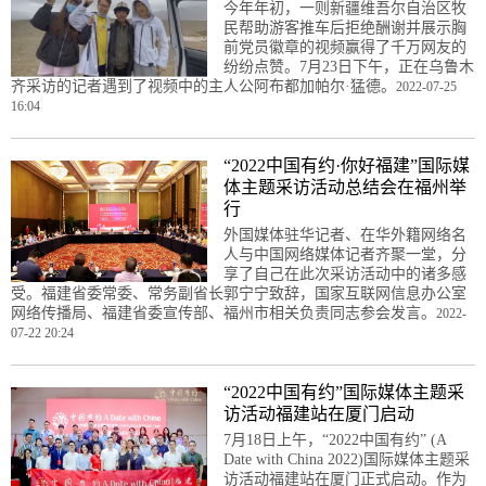
今年年初，一则新疆维吾尔自治区牧
民帮助游客推车后拒绝酬谢并展示胸
前党员徽章的视频赢得了千万网友的
纷纷点赞。7月23日下午，正在乌鲁木
齐采访的记者遇到了视频中的主人公阿布都加帕尔·猛德。
2022-07-25
16:04
“2022中国有约·你好福建”国际媒
体主题采访活动总结会在福州举
行
外国媒体驻华记者、在华外籍网络名
人与中国网络媒体记者齐聚一堂，分
享了自己在此次采访活动中的诸多感
受。福建省委常委、常务副省长郭宁宁致辞，国家互联网信息办公室
网络传播局、福建省委宣传部、福州市相关负责同志参会发言。
2022-
07-22 20:24
“2022中国有约”国际媒体主题采
访活动福建站在厦门启动
7月18日上午，“2022中国有约” (A
Date with China 2022)国际媒体主题采
访活动福建站在厦门正式启动。作为