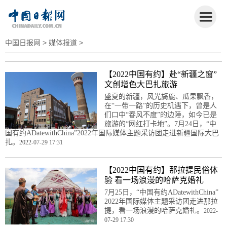
中国日报网
>
媒体报道
>
【2022中国有约】赴“新疆之窗”
文创增色大巴扎旅游
盛夏的新疆，风光旖旎、瓜果飘香，
在“一带一路”的历史机遇下，曾是人
们口中“春风不度”的边陲，如今已是
旅游的“网红打卡地”。7月24日，“中
国有约ADatewithChina”2022年国际媒体主题采访团走进新疆国际大巴
扎。
2022-07-29 17:31
【2022中国有约】那拉提民俗体
验 看一场浪漫的哈萨克婚礼
7月25日，“中国有约ADatewithChina”
2022年国际媒体主题采访团走进那拉
提，看一场浪漫的哈萨克婚礼。
2022-
07-29 17:30