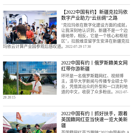
【2022中国有约】新疆克拉玛依
数字产业助力“云丝绸”之路
“克拉玛依在数字化建设方面的成就，
让我深刻地认识到，新疆不是一个边
缘地带，相反，它是一个核心和枢纽
区”，拉脱维亚留学生安泽在新疆克拉
玛依云计算产业园参观后感叹道。
2022-07-29 17:30
2022中国有约丨俄罗斯籍美女网
红带你游新疆
环环是一名俄罗斯籍网红、视频博
主，清华大学新闻与传播专业硕士毕
业，凭借其出众的外型和一口流利地
道的中文，收获了众多粉丝。
2022-07-
28 20:15
2022中国有约丨抓好扶手，跟着
英国籍网红亚当快速一览大美新
疆
英国籍网红亚当跟随“2022中国有约 A