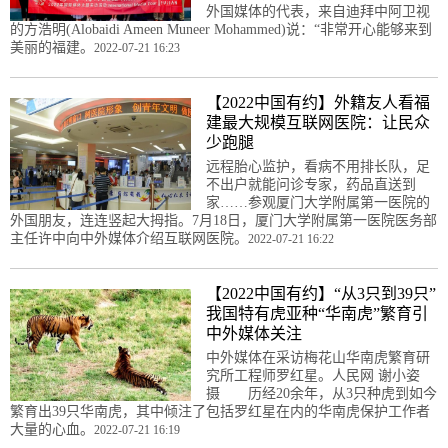
外国媒体的代表，来自迪拜中阿卫视
的方浩明(Alobaidi Ameen Muneer Mohammed)说：“非常开心能够来到
美丽的福建。
2022-07-21 16:23
【2022中国有约】外籍友人看福
建最大规模互联网医院：让民众
少跑腿
远程胎心监护，看病不用排长队，足
不出户就能问诊专家，药品直送到
家……参观厦门大学附属第一医院的
外国朋友，连连竖起大拇指。7月18日，厦门大学附属第一医院医务部
主任许中向中外媒体介绍互联网医院。
2022-07-21 16:22
【2022中国有约】“从3只到39只”
我国特有虎亚种“华南虎”繁育引
中外媒体关注
中外媒体在采访梅花山华南虎繁育研
究所工程师罗红星。人民网 谢小姿
摄 历经20余年，从3只种虎到如今
繁育出39只华南虎，其中倾注了包括罗红星在内的华南虎保护工作者
大量的心血。
2022-07-21 16:19