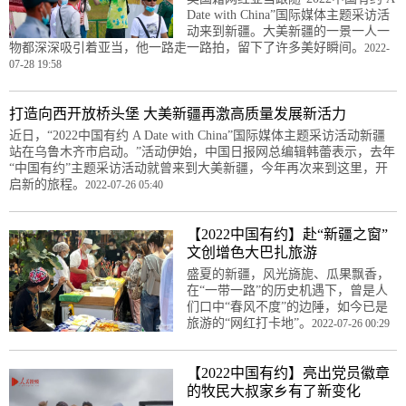
Date with China”国际媒体主题采访活
动来到新疆。大美新疆的一景一人一
物都深深吸引着亚当，他一路走一路拍，留下了许多美好瞬间。
2022-
07-28 19:58
打造向西开放桥头堡 大美新疆再激高质量发展新活力
近日，“2022中国有约 A Date with China”国际媒体主题采访活动新疆
站在乌鲁木齐市启动。”活动伊始，中国日报网总编辑韩蕾表示，去年
“中国有约”主题采访活动就曾来到大美新疆，今年再次来到这里，开
启新的旅程。
2022-07-26 05:40
【2022中国有约】赴“新疆之窗”
文创增色大巴扎旅游
盛夏的新疆，风光旖旎、瓜果飘香，
在“一带一路”的历史机遇下，曾是人
们口中“春风不度”的边陲，如今已是
旅游的“网红打卡地”。
2022-07-26 00:29
【2022中国有约】亮出党员徽章
的牧民大叔家乡有了新变化