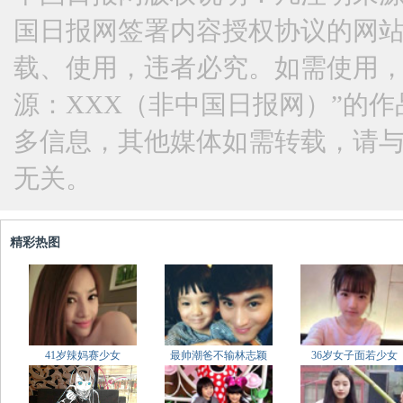
国日报网签署内容授权协议的网
载、使用，违者必究。如需使用，请与
源：XXX（非中国日报网）”的
多信息，其他媒体如需转载，请
无关。
精彩热图
41岁辣妈赛少女
最帅潮爸不输林志颖
36岁女子面若少女