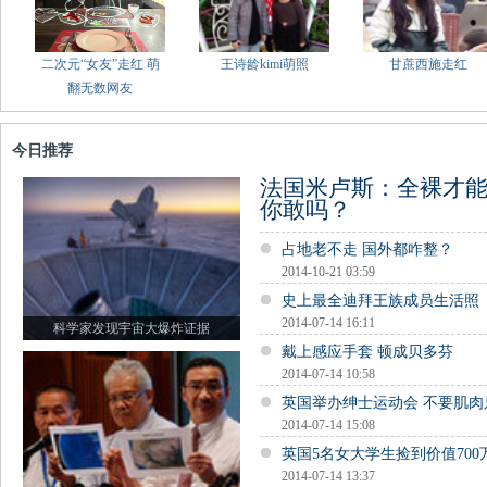
二次元“女友”走红 萌
王诗龄kimi萌照
甘蔗西施走红
翻无数网友
今日推荐
法国米卢斯：全裸才
你敢吗？
占地老不走 国外都咋整？
2014-10-21 03:59
史上最全迪拜王族成员生活照
2014-07-14 16:11
科学家发现宇宙大爆炸证据
戴上感应手套 顿成贝多芬
2014-07-14 10:58
英国举办绅士运动会 不要肌肉
2014-07-14 15:08
英国5名女大学生捡到价值700
2014-07-14 13:37