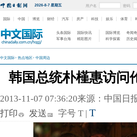
2026-8-7 星期五
用户名
密码
国际
中国
博览
财经
汽车
房产
科技
娱乐
体育
头条国际
国际快讯
国际博览
奇闻
军事台海
精彩图片
科学探索
历史
中文国际
>
热点地区
>
中国周边
韩国总统朴槿惠访问
2013-11-07 07:36:20来源：中国
T
打印
发送
字号
T
|