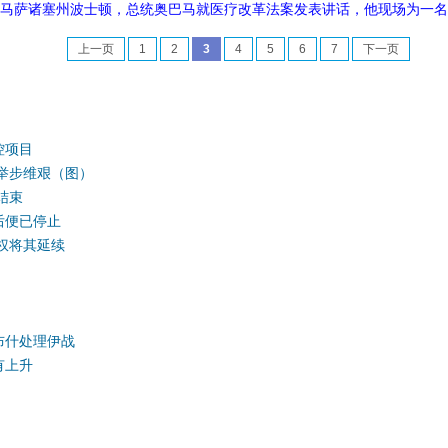
，美国马萨诸塞州波士顿，总统奥巴马就医疗改革法案发表讲话，他现场为一
上一页
1
2
3
4
5
6
7
下一页
控项目
举步维艰（图）
结束
后便已停止
权将其延续
布什处理伊战
有上升