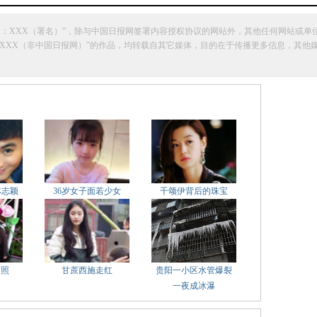
网：XXX（署名）”，除与中国日报网签署内容授权协议的网站外，其他任何网站或单
明“来源：XXX（非中国日报网）”的作品，均转载自其它媒体，目的在于传播更多信息，
林志颖
36岁女子面若少女
千颂伊背后的珠宝
萌照
甘蔗西施走红
贵阳一小区水管爆裂
一夜成冰瀑