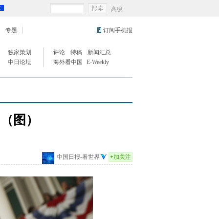
高级
专题
订阅手机报
独家策划
评论
特稿
新闻汇总
中日论坛
海外看中国
E-Weekly
名（图）
中国日报-看世界
+
加关注