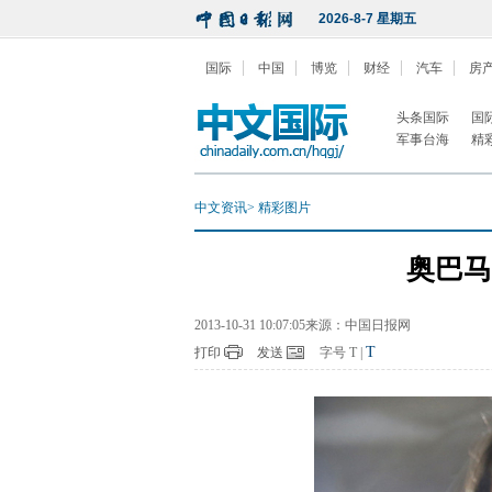
2026-8-7 星期五
国际
中国
博览
财经
汽车
房
头条国际
国
军事台海
精
中文资讯
>
精彩图片
奥巴马
2013-10-31 10:07:05来源：中国日报网
T
打印
发送
字号
T
|