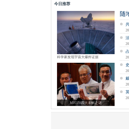
今日推荐
随
20
20
科学家发现宇宙大爆炸证据
20
20
20
20
MH370四大未解之谜