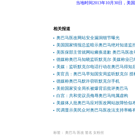
当地时间2013年10月30日
相关报道
奥巴马医改网站安全漏洞细节曝光
美国国家情报总监暗示奥巴马绝对知道监
美医保部主管就网站瘫痪道歉 奥巴马医改
德媒称奥巴马知晓监听默克尔 美媒称业已
美媒：监听默克尔电话行动在奥巴马得知
美官员：奥巴马早知国安局监听默克尔 授
德媒称奥巴马默许窃听默克尔手机
美前国家安全局长被爆背后批评奥巴马
白宫：共和党议员侮辱奥巴马纯属虚构
美媒体人批奥巴马应对医改网站故障恰似
民调显示美民众对奥巴马医改法支持率略
标签：
奥巴马
医改
签名
女粉丝