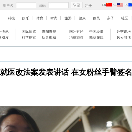
用户名
密码
注册
EN
US
EU
产
科技
娱乐
体育
时尚
旅游
健康
移民
亲子
社区
际快讯
国际博览
奇闻奇观
国际财经
中国经济
外交讲坛
彩图片
科学探索
历史揭秘
消费旅游
能源在线
风云对话
就医改法案发表讲话 在女粉丝手臂签