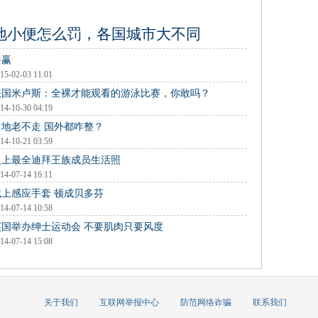
地小便怎么罚，各国城市大不同
共赢
15-02-03 11:01
法国米卢斯：全裸才能观看的游泳比赛，你敢吗？
14-10-30 04:19
占地老不走 国外都咋整？
14-10-21 03:59
史上最全迪拜王族成员生活照
14-07-14 16:11
戴上感应手套 顿成贝多芬
14-07-14 10:58
英国举办绅士运动会 不要肌肉只要风度
14-07-14 15:08
关于我们
互联网举报中心
防范网络诈骗
联系我们