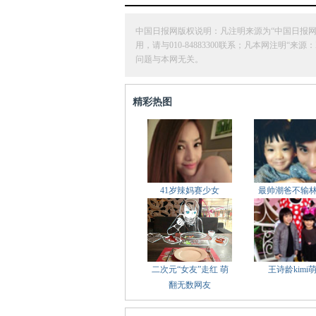
中国日报网版权说明：凡注明来源为“中国日报
用，请与010-84883300联系；凡本网注
问题与本网无关。
精彩热图
41岁辣妈赛少女
最帅潮爸不输
二次元“女友”走红 萌
王诗龄kimi
翻无数网友