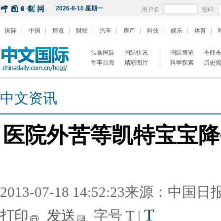
2026-8-10 星期一
用户名
密码
国际
中国
博览
财经
汽车
房产
科技
娱乐
体育
头条国际
国际快讯
国际博览
奇闻
军事台海
精彩图片
科学探索
历史
中文资讯
医院外苦等凯特宝宝降
2013-07-18 14:52:23来源：中国
T
打印
发送
字号
T
|