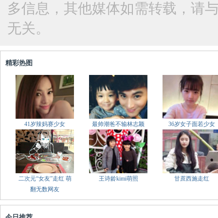
多信息，其他媒体如需转载，请
无关。
精彩热图
41岁辣妈赛少女
最帅潮爸不输林志颖
36岁女子面若少女
二次元“女友”走红 萌
王诗龄kimi萌照
甘蔗西施走红
翻无数网友
今日推荐