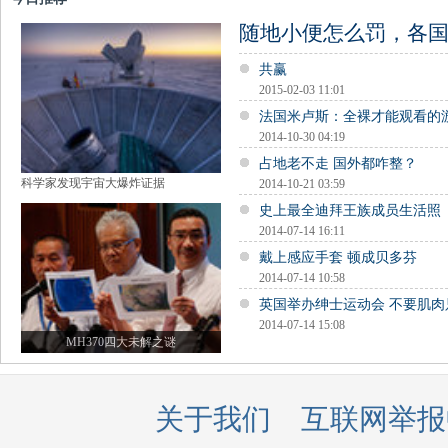
随地小便怎么罚，各
共赢
2015-02-03 11:01
法国米卢斯：全裸才能观看的
2014-10-30 04:19
占地老不走 国外都咋整？
科学家发现宇宙大爆炸证据
2014-10-21 03:59
史上最全迪拜王族成员生活照
2014-07-14 16:11
戴上感应手套 顿成贝多芬
2014-07-14 10:58
英国举办绅士运动会 不要肌肉
2014-07-14 15:08
MH370四大未解之谜
关于我们
互联网举报