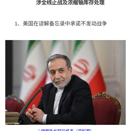
涉全线止战及浓缩铀库存处理
1、美国在谅解备忘录中承诺不发动战争
△伊朗外长阿拉格齐（资料图）