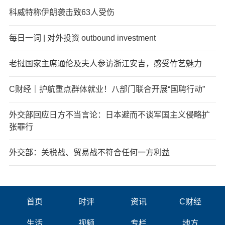
科威特称伊朗袭击致63人受伤
每日一词 | 对外投资 outbound investment
老挝国家主席通伦及夫人参访浙江安吉，感受竹艺魅力
C财经｜护航重点群体就业！八部门联合开展“国聘行动”
外交部回应日方不当言论：日本避而不谈军国主义侵略扩
张罪行
外交部：关税战、贸易战不符合任何一方利益
首页
时评
资讯
C财经
生活
视频
专栏
地方